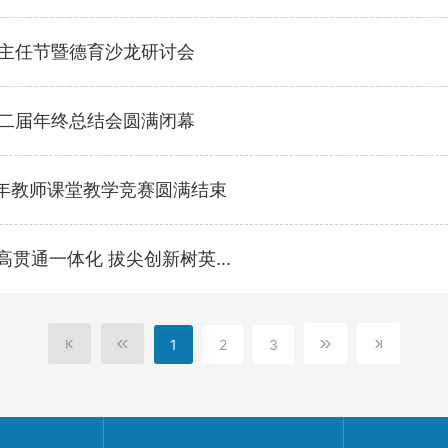
主任节暨德育沙龙研讨会
二届年终总结会圆满闭幕
青年教师课堂教学竞赛圆满结束
高贯通一体化 拔尖创新树英...
1
2
3