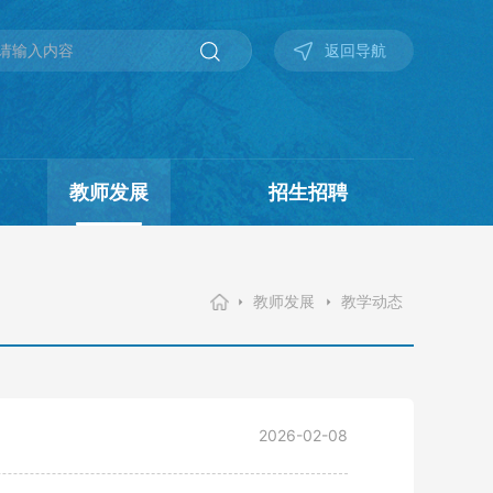
返回导航
教师发展
招生招聘
教师发展
教学动态
2026-02-08