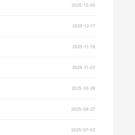
2025-12-30
2025-12-17
2025-11-19
2025-11-07
2025-10-29
2025-08-27
2025-07-02