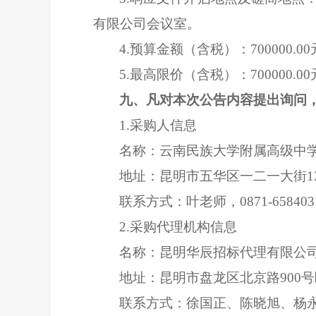
有限公司会议室。
4.预算金额
（含税）：
7
00000.0
5.最高限价
（含税）：
7
00000.0
九、凡对本次公告内容提出询问
1.采购人信息
名
称：
云南民族大学附属
高级
中
地
址：
昆明市五华区一二一大街
1
联系方式：
叶老师，
0871-658403
2.采购代理机构信息
名
称：昆明华辰招标代理有限公
地
址：昆明市盘龙区北京路
900
联系方式：徐国正、陈晓旭、杨