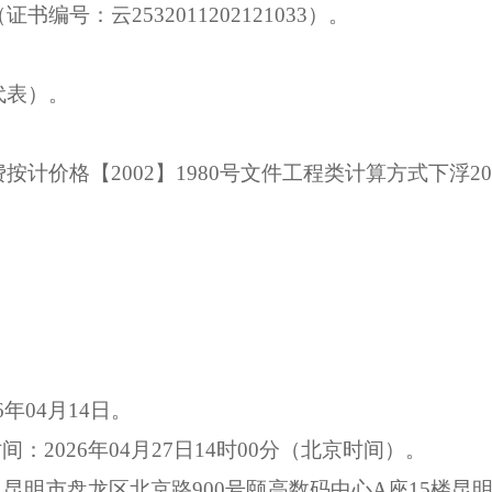
（证书编号：云
2532011202121033）。
代表）。
费按计价格【
2002】1980号文件工程类计算方式下浮2
年04月14日。
：2026年04月27日14时00分（北京时间）。
：昆明市盘龙区北京路900号颐高数码中心A座15楼昆