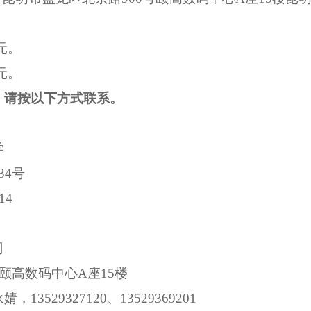
0元
。
0元
。
，请按以下方式联系。
学
34号
14
司
号颐高数码中心A座15楼
永婧，
13529327120、13529369201